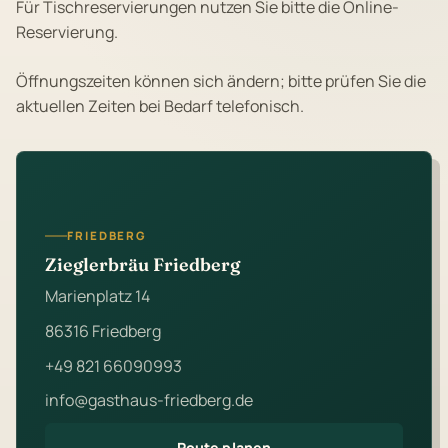
Für Tischreservierungen nutzen Sie bitte die Online-
Reservierung.
Öffnungszeiten können sich ändern; bitte prüfen Sie die
aktuellen Zeiten bei Bedarf telefonisch.
FRIEDBERG
Zieglerbräu Friedberg
Marienplatz 14
86316 Friedberg
+49 821 66090993
info@gasthaus-friedberg.de
Route planen