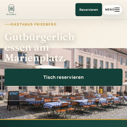
Gasthaus am Marienplatz
Reservieren
MENÜ
GASTHAUS FRIEDBERG
Gutbürgerlich
essen am
Marienplatz.
Tisch reservieren
Speisekarte