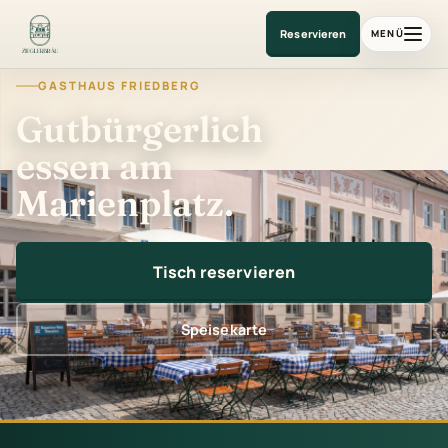
Gasthaus am Marienplatz
Reservieren
MENÜ
GASTHAUS FRIEDBERG
Gutbürgerlich
essen am
Marienplatz.
Tisch reservieren
Speisekarte