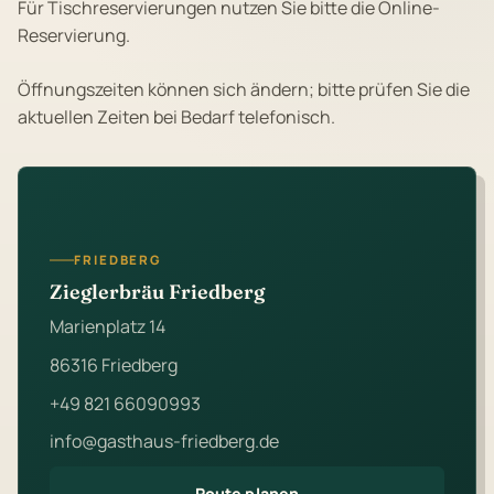
Für Tischreservierungen nutzen Sie bitte die Online-
Reservierung.
Öffnungszeiten können sich ändern; bitte prüfen Sie die
aktuellen Zeiten bei Bedarf telefonisch.
FRIEDBERG
Zieglerbräu Friedberg
Marienplatz 14
86316 Friedberg
+49 821 66090993
info@gasthaus-friedberg.de
Route planen