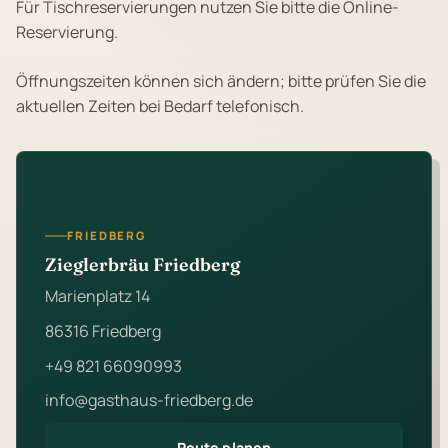
Für Tischreservierungen nutzen Sie bitte die Online-
Reservierung.
Öffnungszeiten können sich ändern; bitte prüfen Sie die
aktuellen Zeiten bei Bedarf telefonisch.
FRIEDBERG
Zieglerbräu Friedberg
Marienplatz 14
86316 Friedberg
+49 821 66090993
info@gasthaus-friedberg.de
Route planen