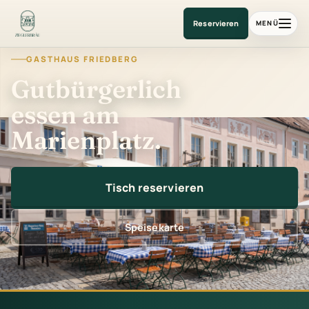
Gasthaus am Marienplatz
Reservieren
MENÜ
GASTHAUS FRIEDBERG
Gutbürgerlich
essen am
Marienplatz.
Tisch reservieren
Speisekarte