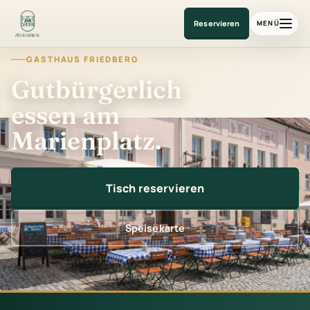
Gasthaus am Marienplatz
Reservieren
MENÜ
GASTHAUS FRIEDBERG
Gutbürgerlich
essen am
Marienplatz.
Tisch reservieren
Speisekarte