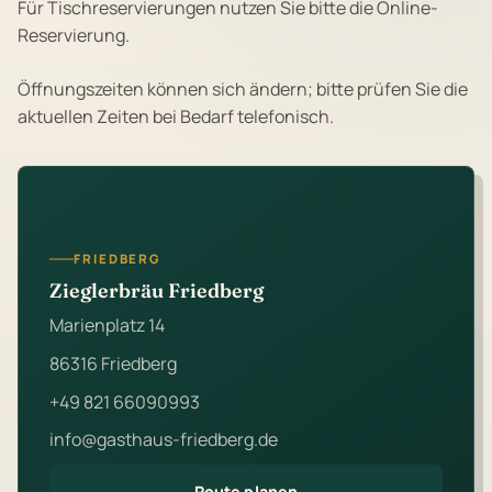
Für Tischreservierungen nutzen Sie bitte die Online-
Reservierung.
Öffnungszeiten können sich ändern; bitte prüfen Sie die
aktuellen Zeiten bei Bedarf telefonisch.
FRIEDBERG
Zieglerbräu Friedberg
Marienplatz 14
86316 Friedberg
+49 821 66090993
info@gasthaus-friedberg.de
Route planen