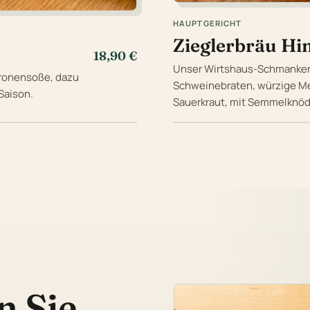
HAUPTGERICHT
Zieglerbräu H
18,90 €
Unser Wirtshaus-Schmankerl
tronensoße, dazu
Schweinebraten, würzige Me
Saison.
Sauerkraut, mit Semmelknöd
n Sie