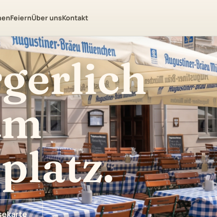
men
Feiern
Über uns
Kontakt
gerlich
am
platz.
sekarte