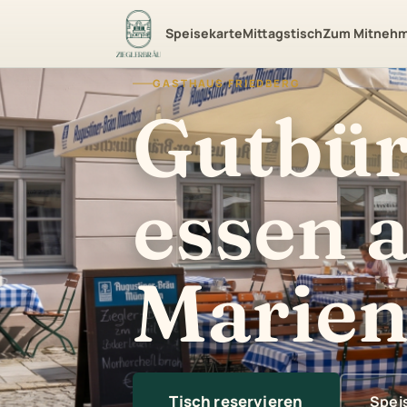
Gasthaus am Marienplatz
Speisekarte
Mittagstisch
Zum Mitneh
GASTHAUS FRIEDBERG
Gutbür
essen 
Marien
Tisch reservieren
Spei