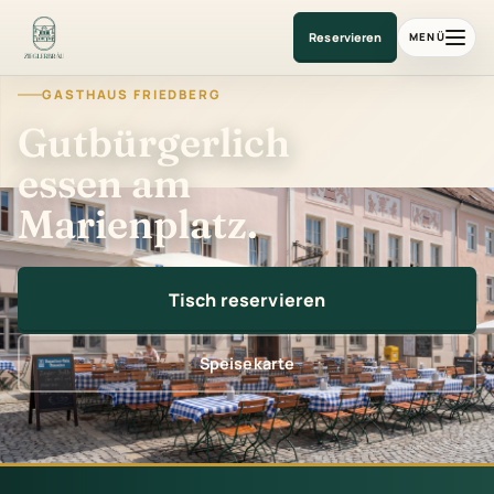
Gasthaus am Marienplatz
Reservieren
MENÜ
GASTHAUS FRIEDBERG
Gutbürgerlich
essen am
Marienplatz.
Tisch reservieren
Speisekarte