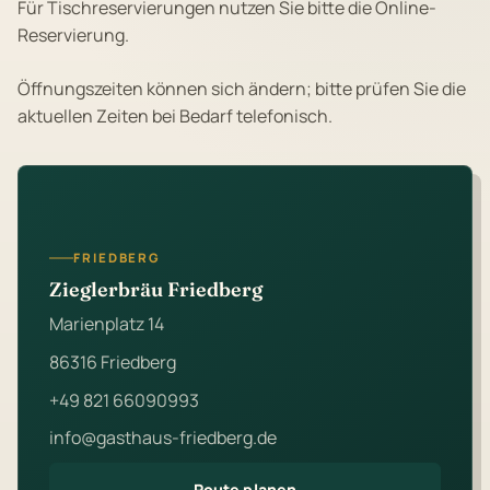
Für Tischreservierungen nutzen Sie bitte die Online-
Reservierung.
Öffnungszeiten können sich ändern; bitte prüfen Sie die
aktuellen Zeiten bei Bedarf telefonisch.
FRIEDBERG
Zieglerbräu Friedberg
Marienplatz 14
86316 Friedberg
+49 821 66090993
info@gasthaus-friedberg.de
Route planen