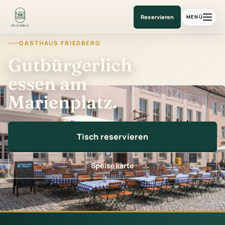
Gasthaus am Marienplatz
Reservieren
MENÜ
GASTHAUS FRIEDBERG
Gutbürgerlich
essen am
Marienplatz.
Tisch reservieren
Speisekarte