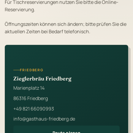
Für Tischreservierungen nutzen Sie bitte die Online-
Reservierung.
Öffnungszeiten können sich ändern; bitte prüfen Sie die
aktuellen Zeiten bei Bedarf telefonisch.
FRIEDBERG
Zieglerbräu Friedberg
Marienplatz 14
86316 Friedberg
+49 821 66090993
info@gasthaus-friedberg.de
Route planen