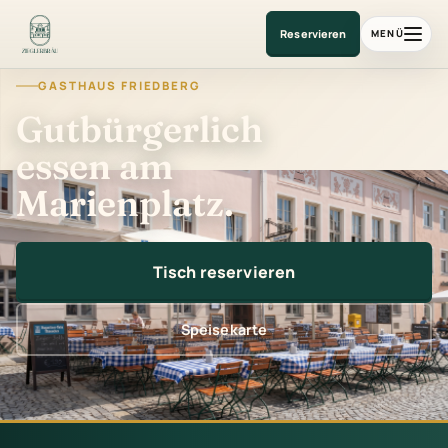
Gasthaus am Marienplatz
Reservieren
MENÜ
GASTHAUS FRIEDBERG
Gutbürgerlich
essen am
Marienplatz.
Tisch reservieren
Speisekarte