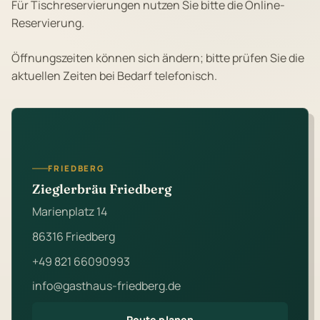
Für Tischreservierungen nutzen Sie bitte die Online-
Reservierung.
Öffnungszeiten können sich ändern; bitte prüfen Sie die
aktuellen Zeiten bei Bedarf telefonisch.
FRIEDBERG
Zieglerbräu Friedberg
Marienplatz 14
86316 Friedberg
+49 821 66090993
info@gasthaus-friedberg.de
Route planen